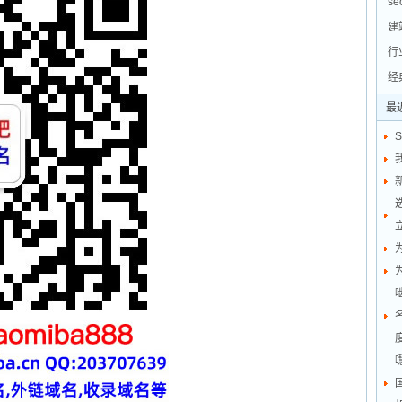
s
建
行
经
最