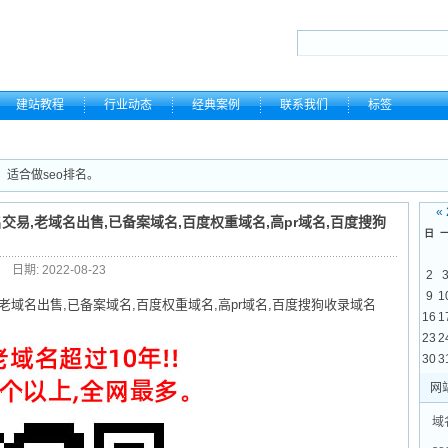
建站教程
行业动态
经典案例
联系我们
标签
，适合做seo排名。
«
易,老域名出售,已备案域名,百度权重域名,高pr域名,百度搜狗
日
日期: 2022-08-23
2
9
1
域名出售,已备案域名,百度权重域名,高pr域名,百度搜狗收录域名
16
1
23
2
30
3
网
域