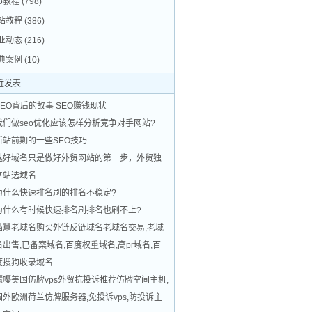
eo教程
(798)
站教程
(386)
业动态
(216)
典案例
(10)
近发表
SEO背后的故事 SEO赚钱现状
我们做seo优化应该怎样分析竞争对手网站?
新站前期的一些SEO技巧
选好域名只是做好外贸网站的第一步，外贸独
立站选域名
为什么快速排名刷的排名不稳定?
为什么有时候快速排名刷排名也刷不上?
啮嚚老域名购买外链反链域名老域名交易,老域
名出售,已备案域名,百度权重域名,高pr域名,百
度搜狗收录域名
嚖嚘美国仿牌vps外贸抗投诉推荐仿牌空间主机,
国外欧洲荷兰仿牌服务器,免投诉vps,防投诉主