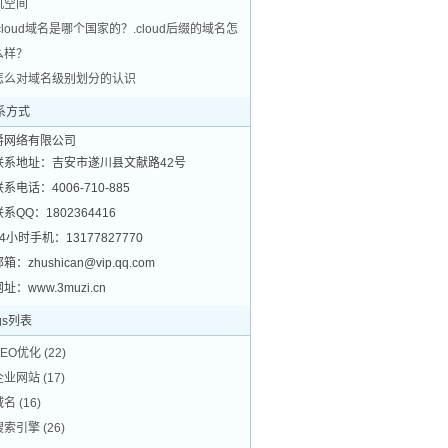
机空间
.cloud域名是哪个国家的？.cloud后缀的域名怎
么样？
怎么对域名级别划分的认识
系方式
爵网络有限公司
联系地址：吉安市遂川县文献路42号
联系电话：4006-710-885
联系QQ：1802364416
24小时手机：13177827770
箱：zhushican@vip.qq.com
址：www.3muzi.cn
gs列表
SEO优化
(22)
企业网站
(17)
域名
(16)
搜索引擎
(26)